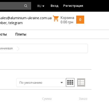
RU
Вход
Регистрация
sales@aluminium-ukraine.com.ua
Корзина
0
0.00 грн
viber
,
telegram
исты
Плиты
миниевая
Сумма
Заказ