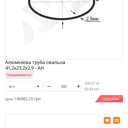
Алюмінієва труба овальна
41,2х23,2х2,9 - АН
Передзамовлення
300.27 кг
/
63.83 шт
140082.25 грн
Передзам.
Ціна