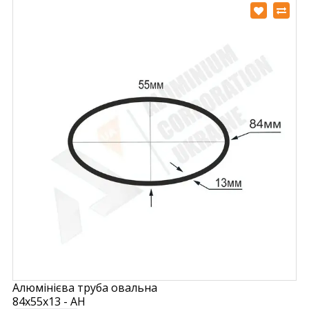
Алюмінієва труба овальна
84х55х13 - АН