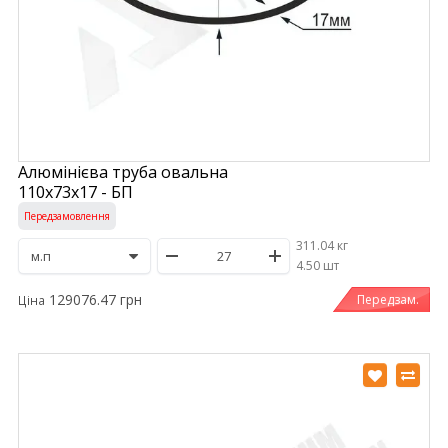
Алюмінієва труба овальна
110х73х17 - БП
Передзамовлення
311.04 кг
/
4.50 шт
129076.47 грн
Передзам.
Ціна