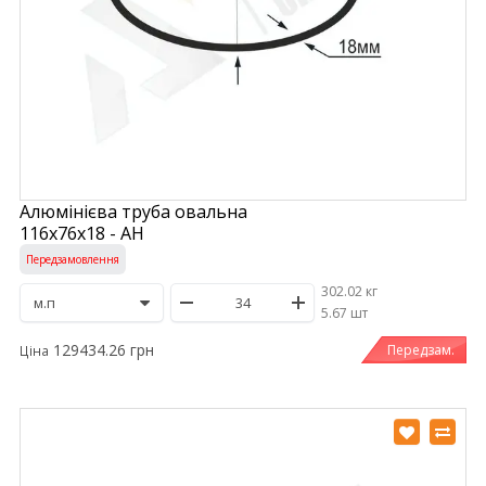
Алюмінієва труба овальна
116х76х18 - АН
Передзамовлення
302.02 кг
/
5.67 шт
129434.26 грн
Передзам.
Ціна