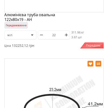
Алюмінієва труба овальна
122х80х19 - АН
Передзамовлення
311.96 кг
/
3.67 шт
132252.12 грн
Передзам.
Ціна