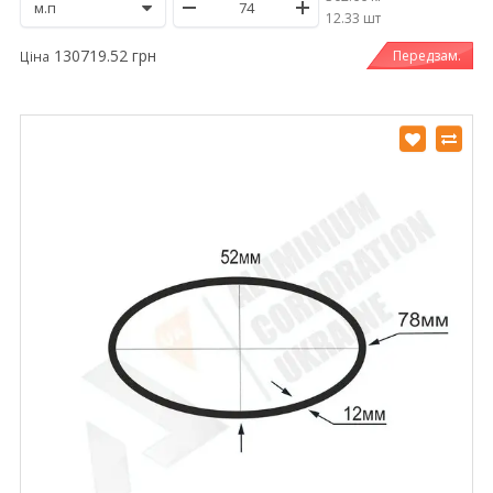
/
12.33 шт
130719.52 грн
Передзам.
Ціна