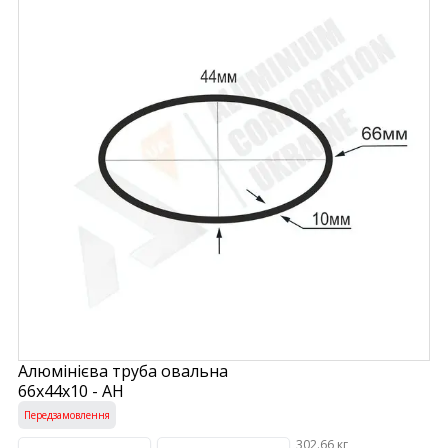
Алюмінієва труба овальна
66х44х10 - АН
Передзамовлення
302.66 кг