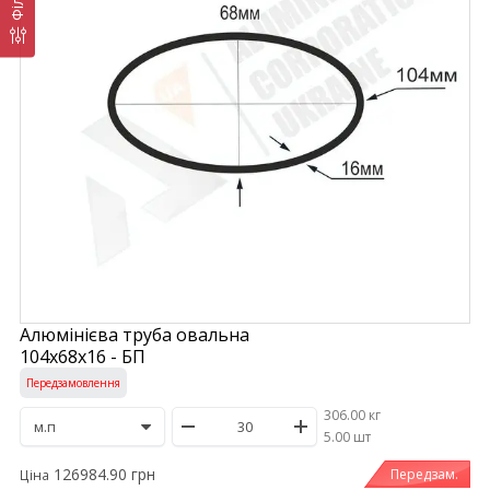
Алюмінієва труба овальна
104х68х16 - БП
Передзамовлення
306.00 кг
/
5.00 шт
126984.90 грн
Передзам.
Ціна