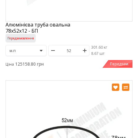
Алюмінієва труба овальна
78х52х12 - БП
Передзамовлення
301.60 кг
/
8.67 шт
125158.80 грн
Передзам.
Ціна