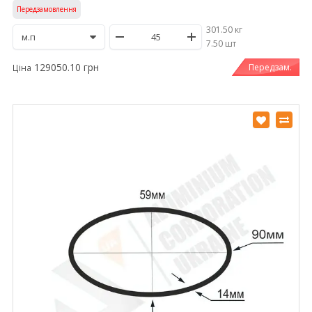
Передзамовлення
301.50 кг
/
7.50 шт
129050.10 грн
Передзам.
Ціна