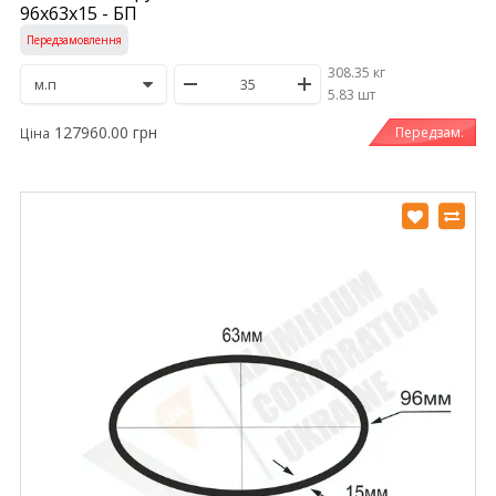
96х63х15 - БП
Передзамовлення
308.35 кг
/
5.83 шт
127960.00 грн
Передзам.
Ціна