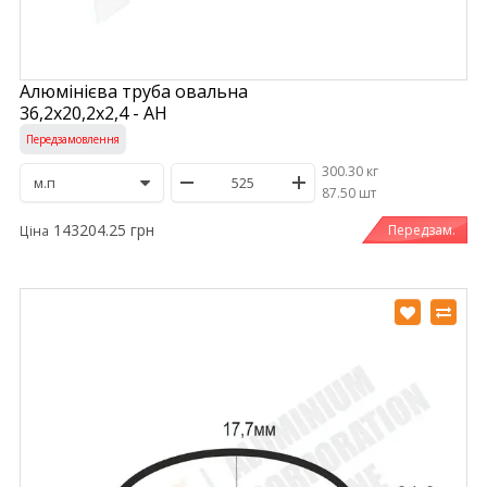
Алюмінієва труба овальна
36,2х20,2х2,4 - АН
Передзамовлення
300.30 кг
/
87.50 шт
143204.25 грн
Передзам.
Ціна