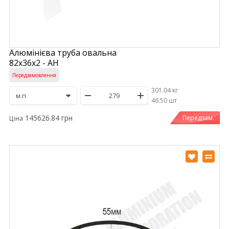
Алюмінієва труба овальна
82х36х2 - АН
Передзамовлення
301.04 кг
/
46.50 шт
145626.84 грн
Передзам.
Ціна