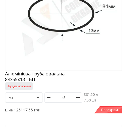
Алюмінієва труба овальна
84х55х13 - БП
Передзамовлення
301.50 кг
/
7.50 шт
125117.55 грн
Передзам.
Ціна