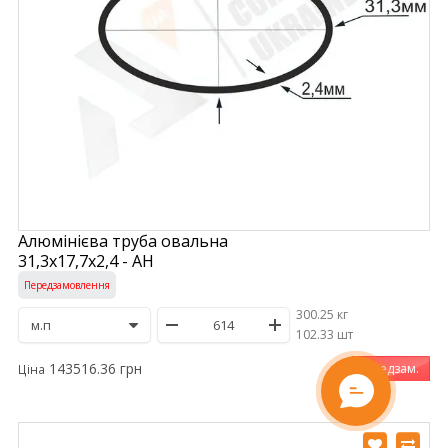
Алюмінієва труба овальна
31,3х17,7х2,4 - АН
Передзамовлення
300.25 кг
/
102.33 шт
143516.36 грн
Передзам.
Ціна