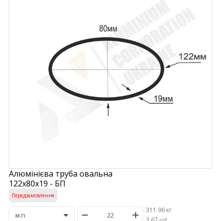
Алюмінієва труба овальна
122х80х19 - БП
Передзамовлення
311.96 кг
/
3.67 шт