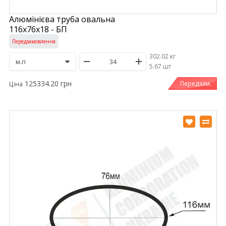
Алюмінієва труба овальна
116х76х18 - БП
Передзамовлення
302.02 кг
/
5.67 шт
125334.20 грн
Передзам.
Ціна