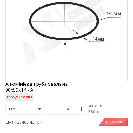
Алюмінієва труба овальна
90х59х14 - АН
Передзамовлення
300.81 кг
/
6.50 шт
128480.43 грн
Передзам.
Ціна