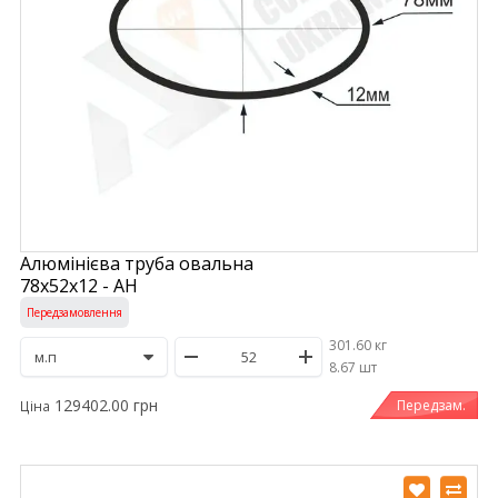
Алюмінієва труба овальна
78х52х12 - АН
Передзамовлення
301.60 кг
/
8.67 шт
129402.00 грн
Передзам.
Ціна