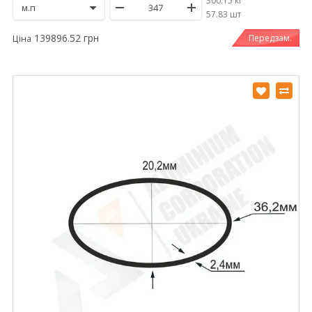
300.15 кг
/
57.83 шт
139896.52 грн
Передзам.
Ціна