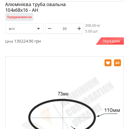
Алюмінієва труба овальна
104х68х16 - АН
Передзамовлення
306.00 кг
/
5.00 шт
130224.90 грн
Передзам.
Ціна