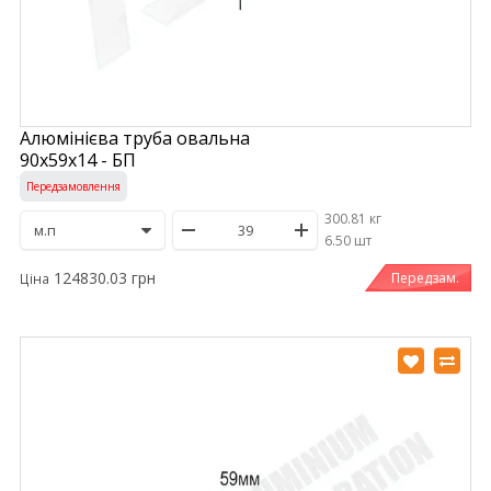
Алюмінієва труба овальна
90х59х14 - БП
Передзамовлення
300.81 кг
/
6.50 шт
124830.03 грн
Передзам.
Ціна