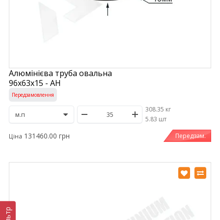
Алюмінієва труба овальна
96х63х15 - АН
Передзамовлення
308.35 кг
/
5.83 шт
131460.00 грн
Передзам.
Ціна
Фільтр