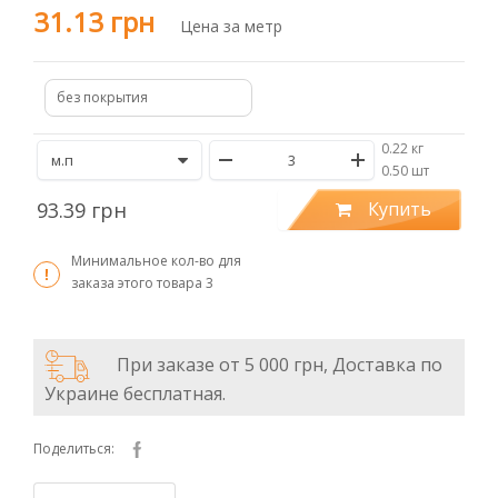
31.13 грн
Цена за метр
без покрытия
0.22 кг
/
0.50 шт
93.39 грн
Купить
Минимальное кол-во для
заказа этого товара
3
При заказе от 5 000 грн, Доставка по
Украине бесплатная.
Поделиться: