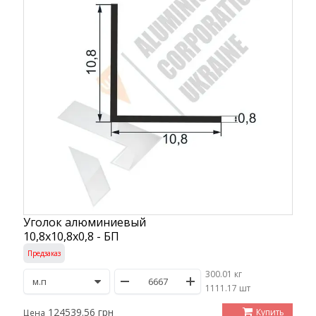
Уголок алюминиевый
10,8х10,8х0,8 - БП
Предзаказ
300.01 кг
/
1111.17 шт
124539.56 грн
Купить
Цена