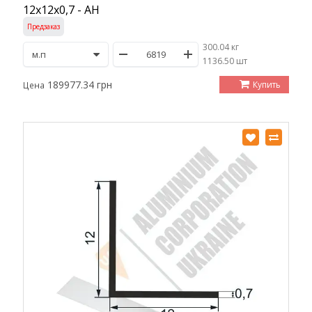
12х12х0,7 - АН
Предзаказ
300.04 кг
/
1136.50 шт
189977.34 грн
Купить
Цена