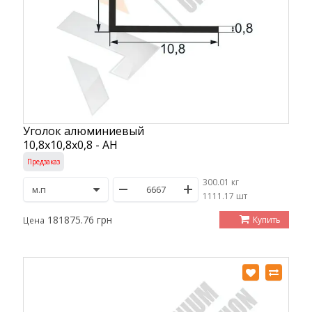
Уголок алюминиевый
10,8х10,8х0,8 - АН
Предзаказ
300.01 кг
/
1111.17 шт
181875.76 грн
Купить
Цена