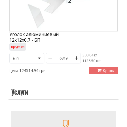
Уголок алюминиевый
12х12х0,7 - БП
Предзаказ
300.04 кг
/
1136.50 шт
124514.94 грн
Купить
Цена
Услуги