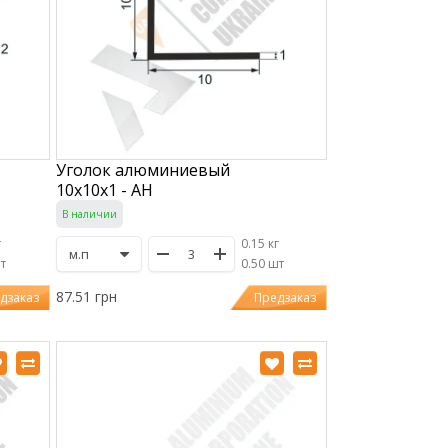
Уголок алюминиевый
10х10х1 - АН
В наличии
г
0.15 кг
шт
/
0.50 шт
87.51 грн
дзаказ
Предзаказ