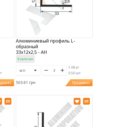
Алюминиевый профиль L-
образный
33х12х2,5 - АН
В наличии
г
1.06 кг
шт
/
0.50 шт
503.61 грн
дзаказ
Предзаказ