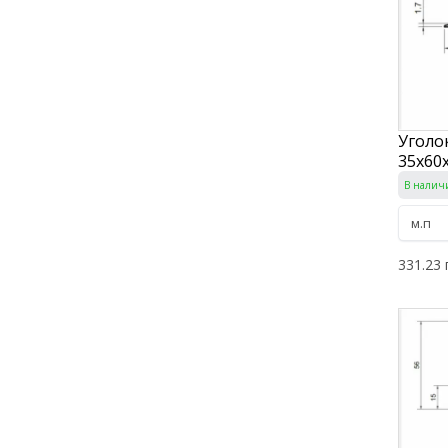
Уголо
35х60х
В налич
331.23 