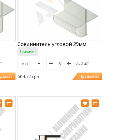
Соединитель угловой 29мм
В наличии
шт
0.50 шт
604.77 грн
дзаказ
Предзаказ