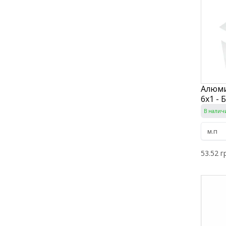
Алюми
6х1 - 
В налич
53.52 г