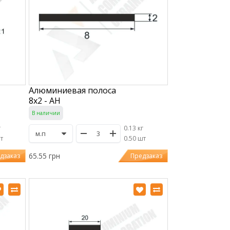
Алюминиевая полоса
8х2 - АН
В наличии
г
0.13 кг
шт
/
0.50 шт
65.55 грн
дзаказ
Предзаказ