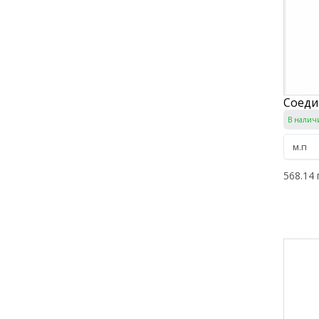
Соеди
В налич
568.14 