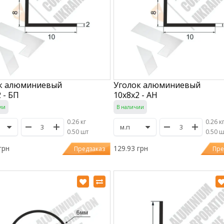
к алюминиевый
Уголок алюминиевый
 - БП
10х8х2 - АН
ии
В наличии
0.26 кг
0.26 к
/
0.50 шт
/
0.50 
грн
129.93 грн
Предзаказ
Пре