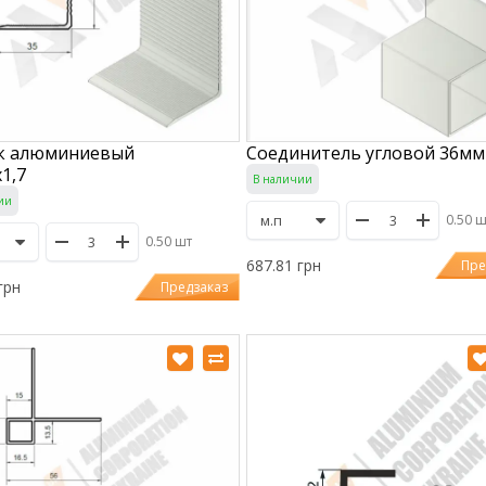
к алюминиевый
Соединитель угловой 36мм
1,7
В наличии
ии
0.50 
0.50 шт
687.81 грн
Пре
грн
Предзаказ