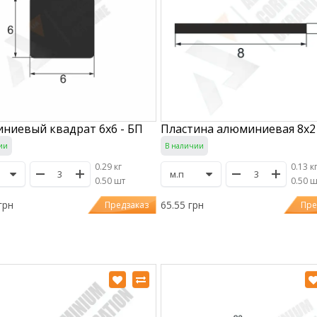
ниевый квадрат 6x6 - БП
Пластина алюминиевая 8х2 
ии
В наличии
0.29 кг
0.13 к
/
0.50 шт
/
0.50 
грн
65.55 грн
Предзаказ
Пре