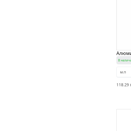
Алюми
В налич
118.29 