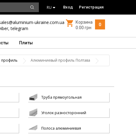
RU
Вход
Регистрация
sales@aluminium-ukraine.com.ua
Корзина
0
0.00 грн
viber
,
telegram
исты
Плиты
 профиль
Алюминиевый профиль Полтава
Труба прямоугольная
Уголок разносторонний
Полоса алюминиевая