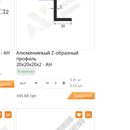
- АН
Алюминиевый Z-образный
профиль
20х20х20х2 - АН
г
В наличии
шт
0.91 кг
дзаказ
/
0.50 шт
445.68 грн
Предзаказ