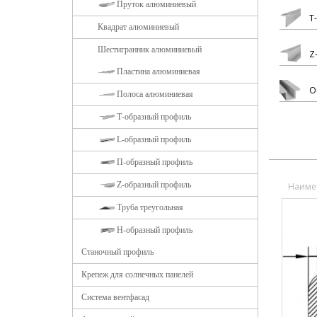
Пруток алюминиевый
Т
Квадрат алюминиевый
Шестигранник алюминиевый
Z
Пластина алюминиевая
О
Полоса алюминиевая
Т-образный профиль
L-образный профиль
П-образный профиль
Z-образный профиль
Наиме
Труба треугольная
Н-образный профиль
Станочный профиль
Крепеж для солнечных панелей
Система вентфасад