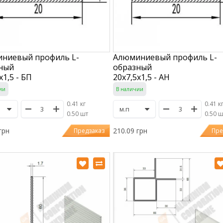
ниевый профиль L-
Алюминиевый профиль L-
ный
образный
х1,5 - БП
20х7,5х1,5 - АН
ии
В наличии
0.41 кг
0.41 к
/
0.50 шт
/
0.50 
грн
210.09 грн
Предзаказ
Пре