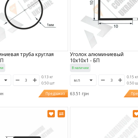
ниевая труба круглая
Уголок алюминиевый
БП
10х10х1 - БП
ии
В наличии
0.13 кг
0.15 к
/
0.50 шт
/
0.50 
рн
63.51 грн
Предзаказ
Пре