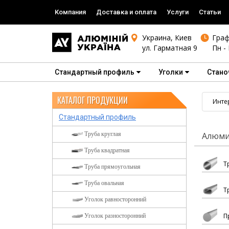
Компания
Доставка и оплата
Услуги
Статьи
Украина, Киев
Граф
ул. Гарматная 9
Пн - 
Стандартный профиль
Уголки
Стано
КАТАЛОГ ПРОДУКЦИИ
Инте
Стандартный профиль
Труба круглая
Алюми
Труба квадратная
Т
Труба прямоугольная
Труба овальная
Т
Уголок равносторонний
П
Уголок разносторонний