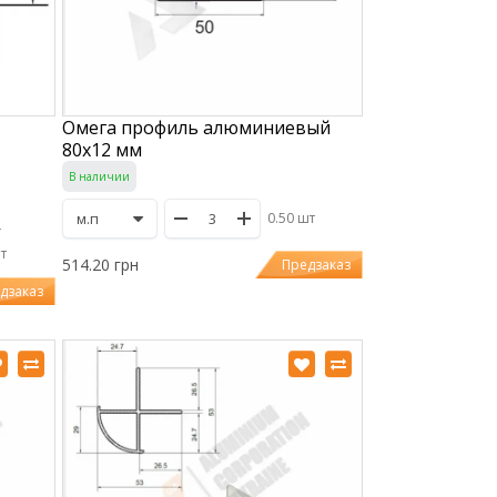
Омега профиль алюминиевый
80х12 мм
В наличии
0.50 шт
г
шт
514.20 грн
Предзаказ
дзаказ