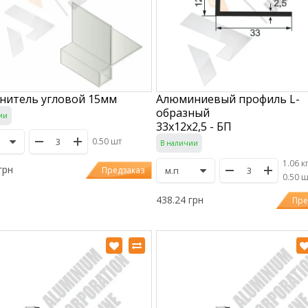
нитель угловой 15мм
Алюминиевый профиль L-
образный
ии
33х12х2,5 - БП
0.50 шт
В наличии
1.06 к
грн
Предзаказ
/
0.50 
438.24 грн
Пре